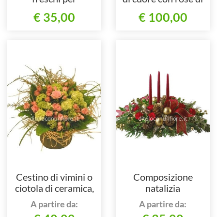
centrotavola.
colori assortiti.
€ 35,00
€ 100,00
Cestino di vimini o
Composizione
ciotola di ceramica,
natalizia
composto da rose e
A partire da:
A partire da:
verde pregiato.