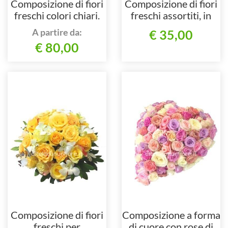
Composizione di fiori
Composizione di fiori
freschi colori chiari.
freschi assortiti, in
particolare gerbere e
A partire da:
€ 35,00
rose.
€ 80,00
Composizione di fiori
Composizione a forma
freschi per
di cuore con rose di