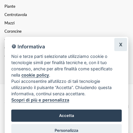
Piante
Centrotavola
Mazzi
Coroncine
Composizioni
X
🍪 Informativa
Cesti
Noi e terze parti selezionate utilizziamo cookie o
Cuori
tecnologie simili per finalità tecniche e, con il tuo
Funebre
consenso, anche per altre finalità come specificato
nella
cookie policy
.
Puoi acconsentire all’utilizzo di tali tecnologie
utilizzando il pulsante “Accetta”. Chiudendo questa
informativa, continui senza accettare.
Made with
by
Infoser.it
-
Realizzazione Siti ecommerce per Fioristi
- ©
Scopri di più e personalizza
2026
Privacy Policy
Cookie Policy
Termini e Condizioni
Accetta
Personalizza