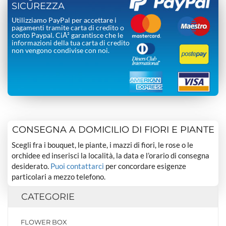
SICUREZZA
Utilizziamo PayPal per accettare i
pagamenti tramite carta di credito o
conto Paypal. CiÃ² garantisce che le
informazioni della tua carta di credito
non vengono condivise con noi.
CONSEGNA A DOMICILIO DI FIORI E PIANTE
Scegli fra i bouquet, le piante, i mazzi di fiori, le rose o le
orchidee ed inserisci la località, la data e l’orario di consegna
desiderato.
Puoi contattarci
per concordare esigenze
particolari a mezzo telefono.
CATEGORIE
FLOWER BOX