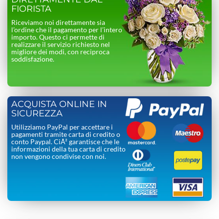
FIORISTA
Riceviamo noi direttamente sia
l’ordine che il pagamento per l’intero
importo. Questo ci permette di
realizzare il servizio richiesto nel
migliore dei modi, con reciproca
soddisfazione.
ACQUISTA ONLINE IN
SICUREZZA
Utilizziamo PayPal per accettare i
pagamenti tramite carta di credito o
conto Paypal. CiÃ² garantisce che le
informazioni della tua carta di credito
non vengono condivise con noi.