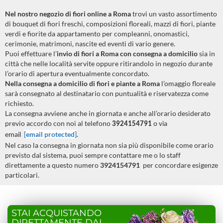
Nel nostro negozio di fiori online a
Roma
trovi un vasto assortimento
di bouquet di fiori freschi, composizioni floreali, mazzi di fiori, piante
verdi e fiorite da appartamento per compleanni, onomastici,
cerimonie, matrimoni, nascite ed eventi di vario genere.
Puoi effettuare l’
invio di fiori a
Roma
con consegna a domicilio
sia in
città che nelle località servite oppure ritirandolo in negozio durante
l’orario di apertura eventualmente concordato.
Nella consegna a domicilio di fiori e piante a
Roma
l’omaggio floreale
sarà consegnato al destinatario con puntualità e riservatezza come
richiesto.
La consegna avviene anche in giornata e anche all’orario desiderato
previo accordo con noi al telefono
3924154791
o via
[email protected]
.
email
Nel caso la consegna in giornata non sia più disponibile come orario
previsto dal sistema, puoi sempre contattare me o lo staff
direttamente a questo numero
3924154791
per concordare esigenze
particolari.
STAI ACQUISTANDO
DIRETTAMENTE DAL