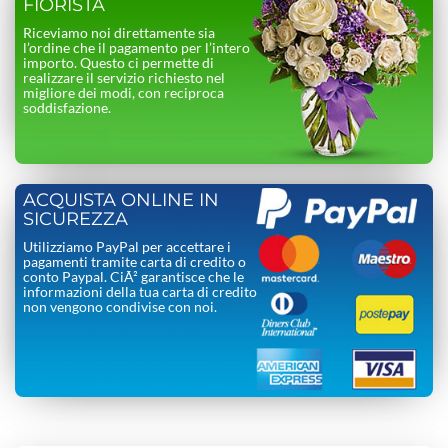
FIORISTA
Riceviamo noi direttamente sia
l’ordine che il pagamento per l’intero
importo. Questo ci permette di
realizzare il servizio richiesto nel
migliore dei modi, con reciproca
soddisfazione.
ACQUISTA ONLINE IN
SICUREZZA
Utilizziamo PayPal per accettare i
pagamenti tramite carta di credito o
conto Paypal. CiÃ² garantisce che le
informazioni della tua carta di credito
non vengono condivise con noi.