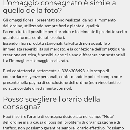
L’omaggio consegnato è simile a
quello della foto?
Gli omaggi floreali presentati sono realizzati da noi al momento
dell’ordine, utilizzando sempre fiori e piante di qualità.
Faremo tutto il possibile per riprodurre fedelmente il prodotto scelto
quanto a forma, contenuti e colori.
Essendo i fiori prodotti stagionali, talvolta di non possibile o
immediata reperibilità sul mercato, e la confezione dell’omaggio una
creazione artistica, è possibile che ci siano differenze non sostanziali
fra l’immagine e l’omaggio realizzato.
Puoi contattarci direttamente al 3386308493, allo scopo di
concordare esigenze personali, confermandole poi nel campo note
presente nella pagina di conclusione dell'ordine (non vincolanti se
non concordate direttamente con noi).
Posso scegliere l'orario della
consegna?
Puoi inserire l’orario di consegna desiderato nel campo “Note”
dell’ordine ma, a causa di possibili problemi di organizzazione e di
traffico, non possiamo garantire sempre l’orario effettivo. Possiamo