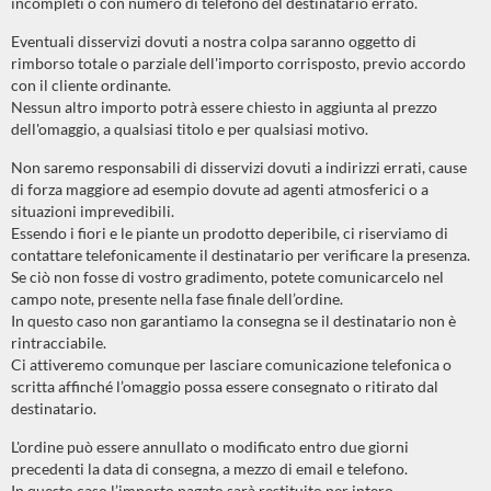
incompleti o con numero di telefono del destinatario errato.
Eventuali disservizi dovuti a nostra colpa saranno oggetto di
rimborso totale o parziale dell'importo corrisposto, previo accordo
con il cliente ordinante.
Nessun altro importo potrà essere chiesto in aggiunta al prezzo
dell'omaggio, a qualsiasi titolo e per qualsiasi motivo.
Non saremo responsabili di disservizi dovuti a indirizzi errati, cause
di forza maggiore ad esempio dovute ad agenti atmosferici o a
situazioni imprevedibili.
Essendo i fiori e le piante un prodotto deperibile, ci riserviamo di
contattare telefonicamente il destinatario per verificare la presenza.
Se ciò non fosse di vostro gradimento, potete comunicarcelo nel
campo note, presente nella fase finale dell’ordine.
In questo caso non garantiamo la consegna se il destinatario non è
rintracciabile.
Ci attiveremo comunque per lasciare comunicazione telefonica o
scritta affinché l’omaggio possa essere consegnato o ritirato dal
destinatario.
L'ordine può essere annullato o modificato entro due giorni
precedenti la data di consegna, a mezzo di email e telefono.
In questo caso l’importo pagato sarà restituito per intero.