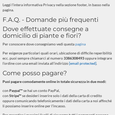
Leggi l’intera informativa Privacy nella sezione footer, in basso nella
pagina.
F.A.Q. - Domande più frequenti
Dove effettuate consegne a
domicilio di piante e fiori?
Per conoscere dove consegniamo vedi questa
pagina
Per esigenze particolari quali orari, ubicazione di difficile reperibilità
ecc. puoi sempre chiamarci al numero
3386308493
oppure integrare
l’ordine con una email inviata all’indirizzo
[email protected]
.
Come posso pagare?
Puoi pagare comodamente online in totale sicurezza in due modi:
con
Paypal™
se hai un conto PayPal
,
con
Stripe™
se desideri inserire solo i dati della carta di credito
oppure comunicando telefonicamente i dati della carta a noi affinché
li possiamo inserire online per l’incasso.
Per garantire i massimi livelli di sicurezza tutti i pagamenti passano