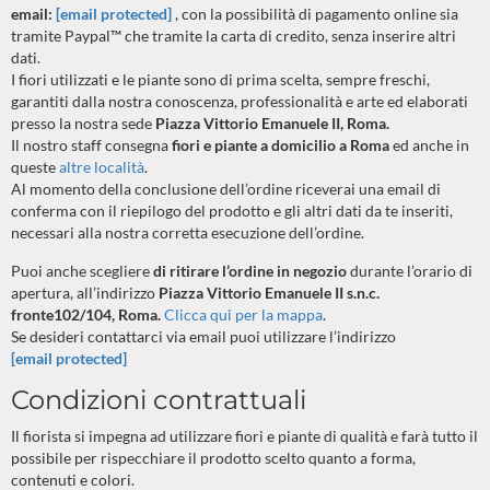
email:
[email protected]
, con la possibilità di pagamento online sia
tramite Paypal™ che tramite la carta di credito, senza inserire altri
dati.
I fiori utilizzati e le piante sono di prima scelta, sempre freschi,
garantiti dalla nostra conoscenza, professionalità e arte ed elaborati
presso la nostra sede
Piazza Vittorio Emanuele II, Roma.
Il nostro staff consegna
fiori e piante a domicilio a Roma
ed anche in
queste
altre località
.
Al momento della conclusione dell’ordine riceverai una email di
conferma con il riepilogo del prodotto e gli altri dati da te inseriti,
necessari alla nostra corretta esecuzione dell’ordine.
Puoi anche scegliere
di ritirare l’ordine in negozio
durante l’orario di
apertura, all’indirizzo
Piazza Vittorio Emanuele II s.n.c.
fronte102/104, Roma.
Clicca qui per la mappa
.
Se desideri contattarci via email puoi utilizzare l’indirizzo
[email protected]
Condizioni contrattuali
Il fiorista si impegna ad utilizzare fiori e piante di qualità e farà tutto il
possibile per rispecchiare il prodotto scelto quanto a forma,
contenuti e colori.