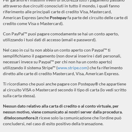
attraverso due circuiti conosciuti in tutto il mondo, i quali fanno
riferimento alle principali carte di credito Visa, Mastercard,
American Express (anche
Postepay
fa parte del circuito delle carte di
credito come Visa o Mastercard).
Con PayPal™ puoi pagare comodamente se hai un conto aperto,
utilizzando i tuoi dati di accesso (email e password).
Nel caso in cui tu non abbia un conto aperto con Paypal™ ti
semplifichiamo il pagamento (non dovrai inserire i dati personali,
necessari invece su Paypal™ per chi non ha un conto aperto)
utilizzando il sistema Stripe™ (
www.stripe.com
) che fa riferimento
diretto alle carte di credito Mastercard, Visa, American Express.
Ti ricordiamo che puoi anche pagare con Postepay® che appartiene
al circuito VISA o Mastercard secondo il tipo di carta (lo vedi scritto
sulla carta stessa).
Nessun dato relativo alla carta di credito o al conto virtuale, per
nessun motivo, viene comunicato ai nostri server dalla procedura.
diteloconunfiore.it
riceve solo la comunicazione che l’ordine può
concludersi, nel caso di esito positivo della transazione.