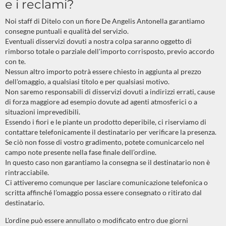
e i reclami?
Noi staff di Ditelo con un fiore De Angelis Antonella garantiamo
consegne puntuali e qualità del servizio.
Eventuali disservizi dovuti a nostra colpa saranno oggetto di
rimborso totale o parziale dell'importo corrisposto, previo accordo
con te.
Nessun altro importo potrà essere chiesto in aggiunta al prezzo
dell'omaggio, a qualsiasi titolo e per qualsiasi motivo.
Non saremo responsabili di disservizi dovuti a indirizzi errati, cause
di forza maggiore ad esempio dovute ad agenti atmosferici o a
situazioni imprevedibili.
Essendo i fiori e le piante un prodotto deperibile, ci riserviamo di
contattare telefonicamente il destinatario per verificare la presenza.
Se ciò non fosse di vostro gradimento, potete comunicarcelo nel
campo note presente nella fase finale dell’ordine.
In questo caso non garantiamo la consegna se il destinatario non è
rintracciabile.
Ci attiveremo comunque per lasciare comunicazione telefonica o
scritta affinché l’omaggio possa essere consegnato o ritirato dal
destinatario.
L'ordine può essere annullato o modificato entro due giorni