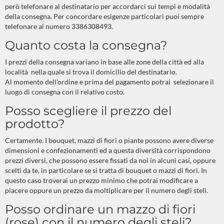
però telefonare al destinatario per accordarci sui tempi e modalità
della consegna. Per concordare esigenze particolari puoi sempre
telefonare al numero 3386308493.
Quanto costa la consegna?
I prezzi della consegna variano in base alle zone della città ed alla
località nella quale si trova il domicilio del destinatario.
Al momento dell'ordine e prima del pagamento potrai selezionare il
luogo di consegna con il relativo costo.
Posso scegliere il prezzo del
prodotto?
Certamente. I bouquet, mazzi di fiori o piante possono avere diverse
dimensioni e confezionamenti ed a questa diversità corrispondono
prezzi diversi, che possono essere fissati da noi in alcuni casi, oppure
scelti da te, in particolare se si tratta di bouquet o mazzi di fiori. In
questo caso troverai un prezzo minimo che potrai modificare a
piacere oppure un prezzo da moltiplicare per il numero degli steli.
Posso ordinare un mazzo di fiori
(rose) con il numero degli steli?