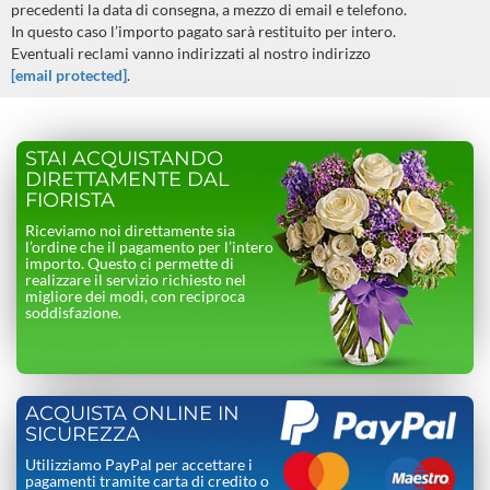
precedenti la data di consegna, a mezzo di email e telefono.
In questo caso l’importo pagato sarà restituito per intero.
Eventuali reclami vanno indirizzati al nostro indirizzo
[email protected]
.
STAI ACQUISTANDO
DIRETTAMENTE DAL
FIORISTA
Riceviamo noi direttamente sia
l’ordine che il pagamento per l’intero
importo. Questo ci permette di
realizzare il servizio richiesto nel
migliore dei modi, con reciproca
soddisfazione.
ACQUISTA ONLINE IN
SICUREZZA
Utilizziamo PayPal per accettare i
pagamenti tramite carta di credito o