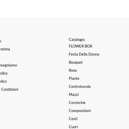
Catalogo:
o
FLOWER BOX
nziona
Festa Della Donna
Bouquet
nsegniamo
Rose
olicy
Piante
licy
Centrotavola
 Condizioni
Mazzi
Coroncine
Composizioni
Cesti
Cuori