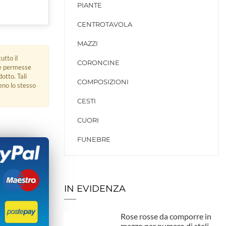
PIANTE
CENTROTAVOLA
MAZZI
utto il
CORONCINE
ue permesse
dotto. Tali
COMPOSIZIONI
eno lo stesso
CESTI
CUORI
FUNEBRE
IN EVIDENZA
Rose rosse da comporre in
mazzo per numero di steli.