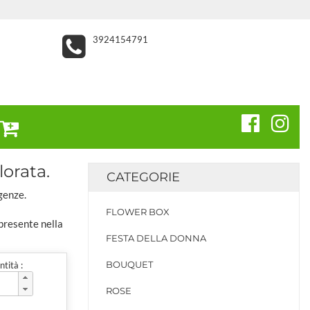
3924154791
lorata.
CATEGORIE
genze.
FLOWER BOX
 presente nella
FESTA DELLA DONNA
BOUQUET
tità :
ROSE