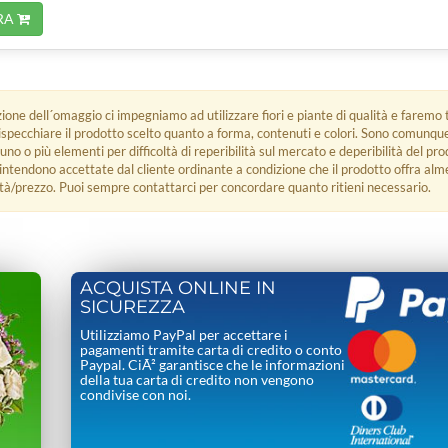
RA
zione dell´omaggio ci impegniamo ad utilizzare fiori e piante di qualità e faremo t
rispecchiare il prodotto scelto quanto a forma, contenuti e colori. Sono comunq
 uno o più elementi per difficoltà di reperibilità sul mercato e deperibilità del pro
i intendono accettate dal cliente ordinante a condizione che il prodotto offra alm
tà/prezzo. Puoi sempre contattarci per concordare quanto ritieni necessario.
ACQUISTA ONLINE IN
SICUREZZA
Utilizziamo PayPal per accettare i
pagamenti tramite carta di credito o conto
Paypal. CiÃ² garantisce che le informazioni
della tua carta di credito non vengono
condivise con noi.