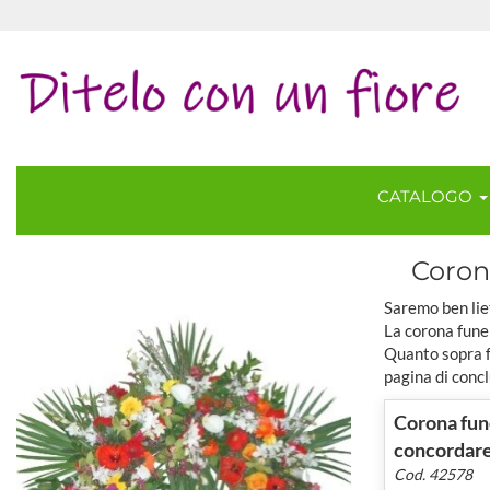
CATALOGO
Corona
Saremo ben lie
La corona fune
Quanto sopra fa
pagina di concl
Corona fune
concordar
Cod. 42578