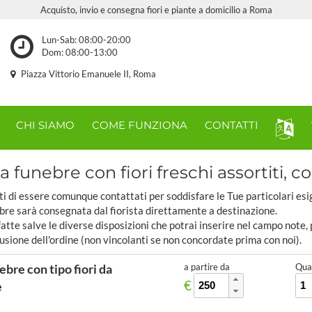
Acquisto, invio e consegna fiori e piante a domicilio a Roma
Lun-Sab: 08:00-20:00
Dom: 08:00-13:00
Piazza Vittorio Emanuele II, Roma
CHI SIAMO
COME FUNZIONA
CONTATTI
 funebre con fiori freschi assortiti, co
ti di essere comunque contattati per soddisfare le Tue particolari esi
bre sarà consegnata dal fiorista direttamente a destinazione.
tte salve le diverse disposizioni che potrai inserire nel campo note,
usione dell'ordine (non vincolanti se non concordate prima con noi).
bre con tipo fiori da
a partire da
Quan
€
e