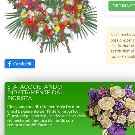
ORDINA O
Nella realizza
possibile per 
sostituzioni di
sostituzioni s
rapporto quali
Condividi
STAI ACQUISTANDO
DIRETTAMENTE DAL
FIORISTA
Riceviamo noi direttamente sia l’ordine
che il pagamento per l’intero importo.
Questo ci permette di realizzare il servizio
richiesto nel migliore dei modi, con
reciproca soddisfazione.