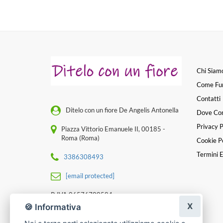
Chi Siam
Come Fu
Contatti
Ditelo con un fiore De Angelis Antonella
Dove Co
Privacy P
Piazza Vittorio Emanuele II, 00185 -
Roma (Roma)
Cookie Po
Termini E
3386308493
[email protected]
P. IVA 06576700584
X
🍪 Informativa