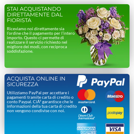
STAI ACQUISTANDO
DIRETTAMENTE DAL
FIORISTA
Riceviamo noi direttamente sia
l’ordine che il pagamento per l’intero
importo. Questo ci permette di
realizzare il servizio richiesto nel
migliore dei modi, con reciproca
soddisfazione.
ACQUISTA ONLINE IN
SICUREZZA
Utilizziamo PayPal per accettare i
pagamenti tramite carta di credito o
conto Paypal. CiÃ² garantisce che le
informazioni della tua carta di credito
non vengono condivise con noi.